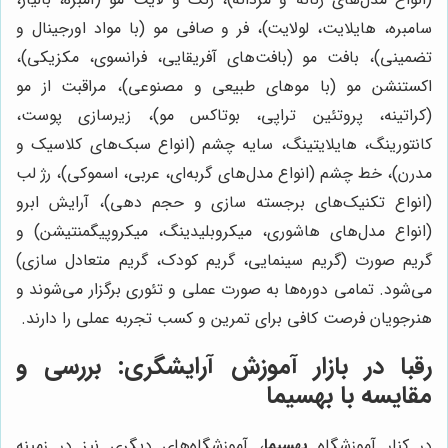
سامبره، هایلایت، لولایت)، فر و صافی مو (با مواد اورجینال و
تضمینی)، بافت مو (بافت‌های آفریقایی، فرانسوی، مکزیکی)،
اکستنشن مو (با موهای طبیعی و مصنوعی)، مراقبت از مو
(کراتینه، پروتئین تراپی، بوتاکس مو)، زیرسازی پوست،
کانتورینگ، هایلایتینگ، سایه چشم (انواع سبک‌های کلاسیک و
مدرن)، خط چشم (انواع مدل‌های گربه‌ای، عربی، اسموکی)، رژ لب
(انواع تکنیک‌های برجسته سازی و حجم دهی)، آرایش ابرو
(انواع مدل‌های هاشوری، میکروبلیدینگ، میکروپیگمنتیشن) و
گریم صورت (گریم سینمایی، گریم کودک، گریم متعادل سازی)
می‌شود. تمامی دوره‌ها به صورت عملی و تئوری برگزار می‌شوند و
هنرجویان فرصت کافی برای تمرین و کسب تجربه عملی را دارند.
رقبا در بازار آموزش آرایشگری: بررسی و
مقایسه با
بهسیما
در کنار آموزشگاه
بهسیما
، آموزشگاه‌های دیگری نیز در زمینه