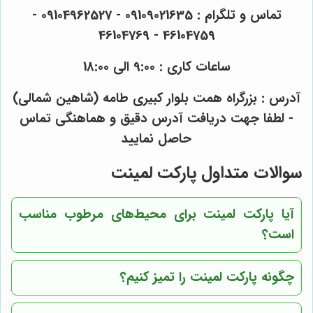
تماس و تلگرام : 09109021635 - 09104962527 -
46104759 - 46104769
ساعات کاری : 9:00 الی 18:00
آدرس : بزرگراه همت بلوار کبیری طامه (شاهین شمالی)
- لطفا جهت دریافت آدرس دقیق و هماهنگی تماس
حاصل نمایید
سوالات متداول پارکت لمینت
آیا پارکت لمینت برای محیط‌های مرطوب مناسب
است؟
چگونه پارکت لمینت را تمیز کنیم؟